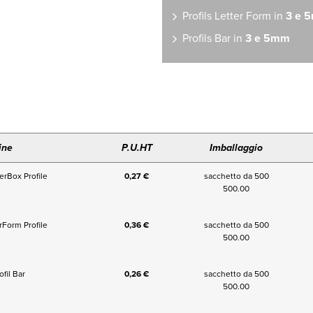
Profils Letter Form in
3 e 
Profils Bar in
3 e 5mm
ine
P.U.HT
Imballaggio
rBox Profile
0,27 €
sacchetto da 500
500.00
Form Profile
0,36 €
sacchetto da 500
500.00
fil Bar
0,26 €
sacchetto da 500
500.00