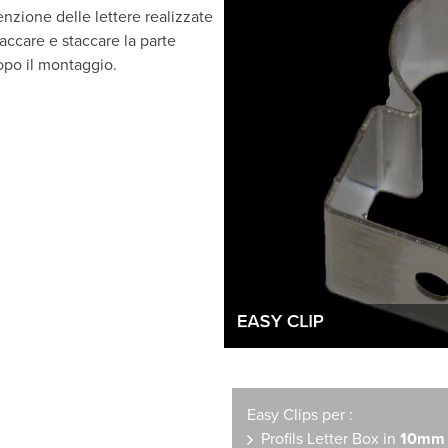
enzione delle lettere realizzate
taccare e staccare la parte
dopo il montaggio.
EASY CLIP
Easy Clips per :
Profils Letter Box in
10mm