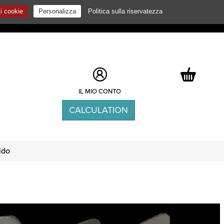
 i cookie
Personalizza
Politica sulla riservatezza
FR
EN
DE
ES
IT
NL
IL MIO CONTO
CALCULATION
ido