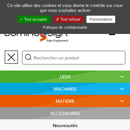
Gestion de vos préférences sur les cookies
Ce site utilise des cookies et vous donne le contrôle sur ceux
FR
que vous souhaitez activer
Tout accepter
Tout refuser
Personnaliser
Politique de confidentialité
Toggle
navigation
LEDS
MACHINES
MATIERE
ACCESSOIRES
Nouveautés