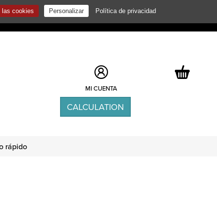
las cookies
Personalizar
Política de privacidad
FR
EN
DE
ES
IT
NL
MI CUENTA
CALCULATION
o rápido