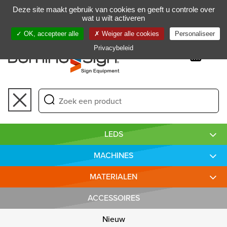
Beheer van uw cookie-voorkeuren
Deze site maakt gebruik van cookies en geeft u controle over
FR
wat u wilt activeren
OK, accepteer alle
Weiger alle cookies
Personaliseer
Privacybeleid
Toggle
navigation
LEDS
MACHINES
MATERIALEN
ACCESSOIRES
Nieuw