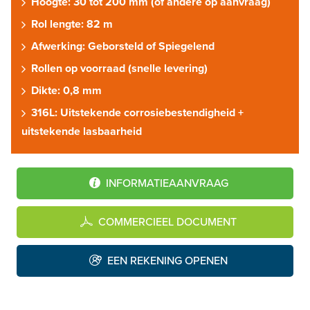
Hoogte: 30 tot 200 mm (of andere op aanvraag)
Rol lengte: 82 m
Afwerking: Geborsteld of Spiegelend
Rollen op voorraad (snelle levering)
Dikte: 0,8 mm
316L: Uitstekende corrosiebestendigheid +
uitstekende lasbaarheid
INFORMATIEAANVRAAG
COMMERCIEEL DOCUMENT
EEN REKENING OPENEN